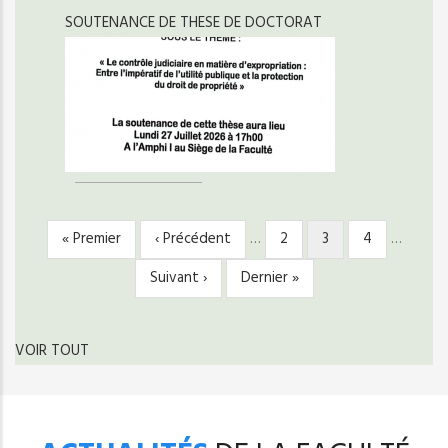
SOUTENANCE DE THESE DE DOCTORAT
Première
« Premier
Page
‹ Précédent
…
Page
2
Page
3
Page
4
…
PAGINATION
page
précédente
courante
Page
Suivant ›
Dernière
Dernier »
suivante
page
VOIR TOUT