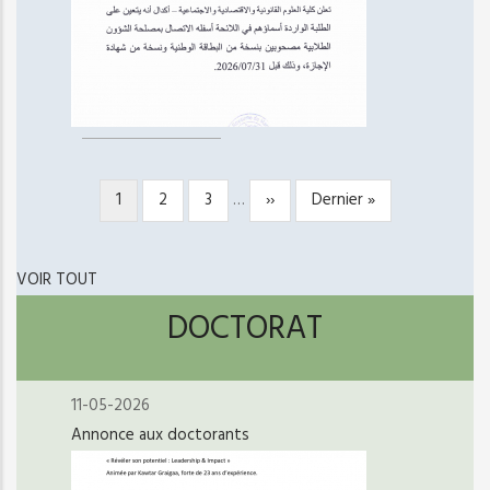
Page
1
Page
2
Page
3
…
Page
››
Dernière
Dernier »
PAGINATION
courante
suivante
page
VOIR TOUT
DOCTORAT
11-05-2026
Annonce aux doctorants