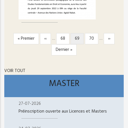
Première
« Premier
Page
‹‹
…
Page
68
Page
69
Page
70
…
Page
››
PAGINATION
page
précédente
courante
suivante
Dernière
Dernier »
page
VOIR TOUT
MASTER
27-07-2026
Préinscription ouverte aux Licences et Masters