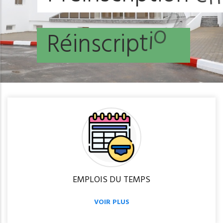
R
é
i
n
s
c
r
i
p
t
i
o
n
EMPLOIS DU TEMPS
VOIR PLUS