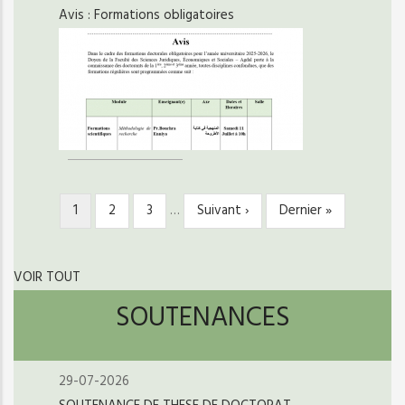
Avis : Formations obligatoires
Page
1
Page
2
Page
3
…
Page
Suivant ›
Dernière
Dernier »
PAGINATION
courante
suivante
page
VOIR TOUT
SOUTENANCES
29-07-2026