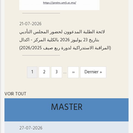
21-07-2026
لائحة الطلبة المدعوون لحضور المجلس التأديي
بتاريخ 23 يوليوز 2026 بالكلية المركز - اکدال
(المراقبة الاستدراكية لدورة ربع صيف 2026/2025)
Page
1
Page
2
Page
3
…
Page
››
Dernière
Dernier »
PAGINATION
courante
suivante
page
VOIR TOUT
MASTER
27-07-2026