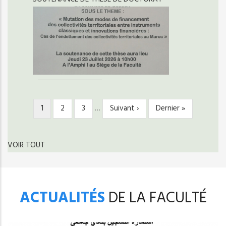
Page
1
Page
2
Page
3
…
Page
Suivant ›
Dernière
Dernier »
PAGINATION
courante
suivante
page
VOIR TOUT
ACTUALITÉS
DE LA FACULTÉ