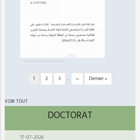
Page
1
Page
2
Page
3
…
Page
››
Dernière
Dernier »
PAGINATION
courante
suivante
page
VOIR TOUT
DOCTORAT
17-07-2026