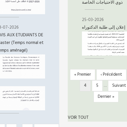
ذوي الاحتياجات الخاصة
25-03-2026
3-07-2026
إعلان إلى طلبة الدكتوراه
VIS AUX ETUDIANTS DE
aster (Temps normal et
emps aménagé)
Première
« Premier
Page
‹ Précédent
PAGINATION
page
précédente
Page
4
Page
5
…
Page
Suivant 
courante
suivant
Dernière
Dernier »
page
VOIR TOUT