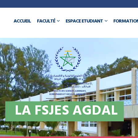
a
ACCUEIL
FACULTÉ
ESPACE ETUDIANT
FORMATIO
N
L
A
F
S
J
E
S
A
G
D
A
L