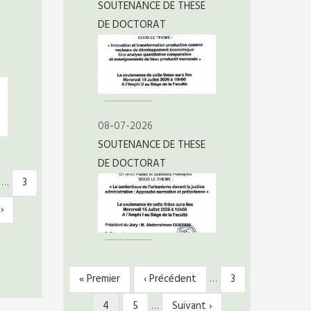
SOUTENANCE DE THESE
DE DOCTORAT
08-07-2026
SOUTENANCE DE THESE
DE DOCTORAT
…
Page
3
›
e
Première
« Premier
Page
‹ Précédent
…
Page
3
PAGINATION
page
précédente
Page
4
Page
5
…
Page
Suivant ›