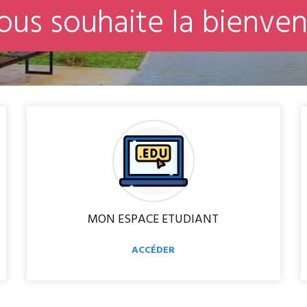
o
u
s
s
o
u
h
a
i
t
e
l
a
b
i
e
n
v
e
MON ESPACE ETUDIANT
ACCÉDER