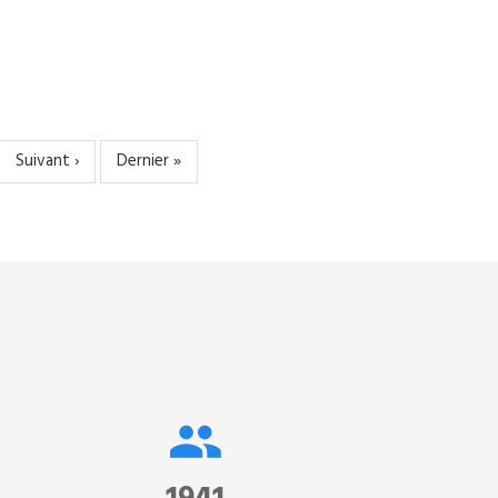
Page
Suivant ›
Dernière
Dernier »
suivante
page