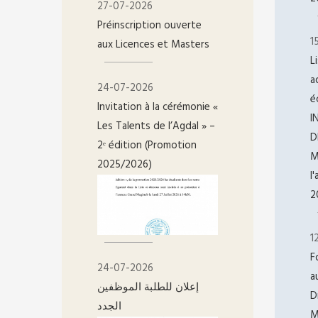
27-07-2026
Préinscription ouverte
1
aux Licences et Masters
L
a
24-07-2026
é
Invitation à la cérémonie «
I
Les Talents de l’Agdal » –
D
2ᵉ édition (Promotion
M
2025/2026)
l
2
1
F
24-07-2026
a
إعلان للطلبة الموظفين
D
الجدد
M