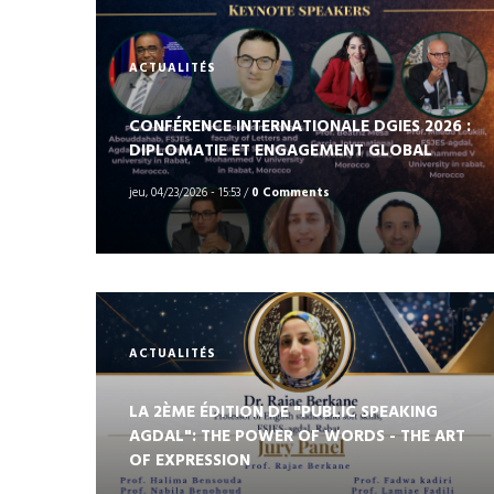
ACTUALITÉS
CONFÉRENCE INTERNATIONALE DGIES 2026 :
DIPLOMATIE ET ENGAGEMENT GLOBAL
jeu, 04/23/2026 - 15:53
/
0 Comments
ACTUALITÉS
LA 2ÈME ÉDITION DE "PUBLIC SPEAKING
AGDAL": THE POWER OF WORDS - THE ART
OF EXPRESSION