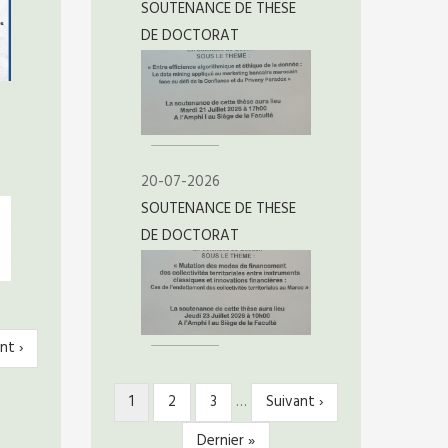
SOUTENANCE DE THESE
DE DOCTORAT
20-07-2026
SOUTENANCE DE THESE
DE DOCTORAT
nt ›
ante
Page
1
Page
2
Page
3
…
Page
Suivant ›
PAGINATION
courante
suivante
Dernière
Dernier »