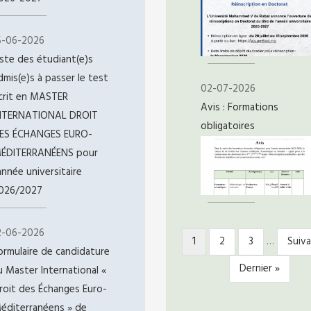
5-06-2026
iste des étudiant(e)s
dmis(e)s à passer le test
02-07-2026
crit en MASTER
Avis : Formations
NTERNATIONAL DROIT
obligatoires
ES ÉCHANGES EURO-
ÉDITERRANÉENS pour
'année universitaire
026/2027
2-06-2026
Page
1
Page
2
Page
3
…
Page
Suiva
PAGINATION
ormulaire de candidature
courante
suiv
Dernière
Dernier »
u Master International «
page
roit des Échanges Euro-
éditerranéens » de