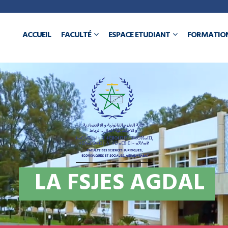
a
ACCUEIL
FACULTÉ
ESPACE ETUDIANT
FORMATIO
N
L
A
F
S
J
E
S
A
G
D
A
L