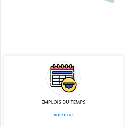
n
o
i
t
R
é
i
n
s
c
r
i
p
EMPLOIS DU TEMPS
VOIR PLUS