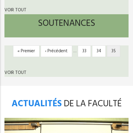
VOIR TOUT
SOUTENANCES
Première
« Premier
Page
‹ Précédent
…
Page
33
Page
34
Page
35
PAGINATION
page
précédente
courante
VOIR TOUT
ACTUALITÉS
DE LA FACULTÉ