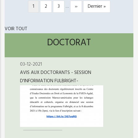
Page
1
Page
2
Page
3
…
Page
››
Dernière
Dernier »
PAGINATION
courante
suivante
page
VOIR TOUT
DOCTORAT
03-12-2021
AVIS AUX DOCTORANTS - SESSION
D'INFORMATION FULBRIGHT-