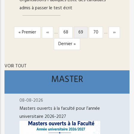
Organisations Publiques Liste des candidats
admis à passer le test écrit
Première
« Premier
Page
‹‹
…
Page
68
Page
69
Page
70
…
Page
››
PAGINATION
page
précédente
courante
suivante
Dernière
Dernier »
page
VOIR TOUT
MASTER
08-08-2026
Masters ouverts à la faculté pour l’année
universitaire 2026-2027