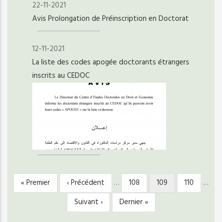
22-11-2021
Avis Prolongation de Préinscription en Doctorat
12-11-2021
La liste des codes apogée doctorants étrangers
inscrits au CEDOC
Première
« Premier
Page
‹ Précédent
…
Page
108
Page
109
Page
110
…
PAGINATION
page
précédente
courante
Page
Suivant ›
Dernière
Dernier »
suivante
page