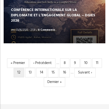
CONFÉRENCE INTERNATIONALE SUR LA
DIPLOMATIE ET L’ENGAGEMENT GLOBAL – DGIES
2026
ven, 03/06/2026 - 21:30
/
0 Comments
Première
« Premier
Page
‹ Précédent
…
Page
8
Page
9
Page
10
Page
11
PAGINATION
page
précédente
Page
12
Page
13
Page
14
Page
15
Page
16
…
Page
Suivant ›
courante
suivante
Dernière
Dernier »
page