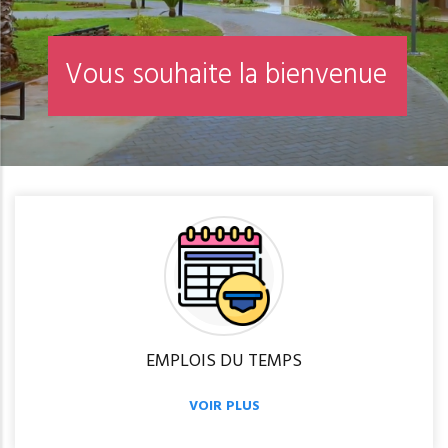
V
o
u
s
s
o
u
h
a
i
t
e
l
a
b
i
e
n
v
e
n
u
e
EMPLOIS DU TEMPS
VOIR PLUS