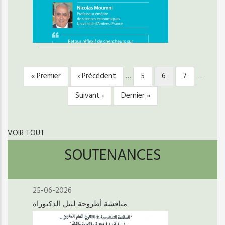
Première
« Premier
Page
‹ Précédent
…
Page
5
Page
6
Page
7
…
PAGINATION
page
précédente
courante
Page
Suivant ›
Dernière
Dernier »
suivante
page
VOIR TOUT
SOUTENANCES
25-06-2026
مناقشة أطروحة لنيل الدكتوراه