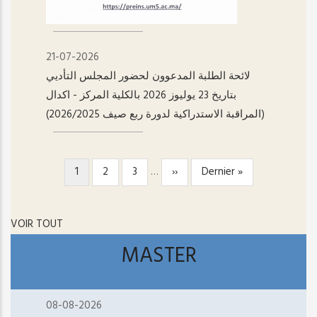
21-07-2026
لائحة الطلبة المدعوون لحضور المجلس التأديي
بتاريخ 23 يوليوز 2026 بالكلية المركز - اکدال
(المراقبة الاستدراكية لدورة ربع صيف 2026/2025)
Page
1
Page
2
Page
3
…
Page
››
Dernière
Dernier »
PAGINATION
courante
suivante
page
VOIR TOUT
MASTER
08-08-2026