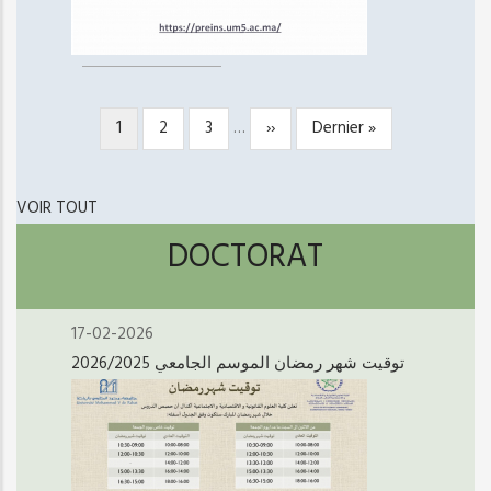
Page
1
Page
2
Page
3
…
Page
››
Dernière
Dernier »
PAGINATION
courante
suivante
page
VOIR TOUT
DOCTORAT
17-02-2026
توقيت شهر رمضان الموسم الجامعي 2026/2025