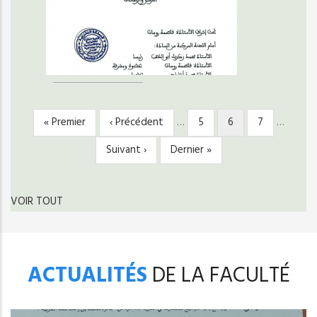
Première
« Premier
Page
‹ Précédent
…
Page
5
Page
6
Page
7
…
PAGINATION
page
précédente
courante
Page
Suivant ›
Dernière
Dernier »
suivante
page
VOIR TOUT
ACTUALITÉS
DE LA FACULTÉ