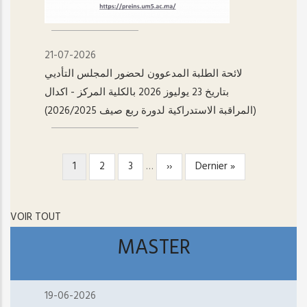
21-07-2026
لائحة الطلبة المدعوون لحضور المجلس التأديي
بتاريخ 23 يوليوز 2026 بالكلية المركز - اکدال
(المراقبة الاستدراكية لدورة ربع صيف 2026/2025)
Page
1
Page
2
Page
3
…
Page
››
Dernière
Dernier »
PAGINATION
courante
suivante
page
VOIR TOUT
MASTER
19-06-2026