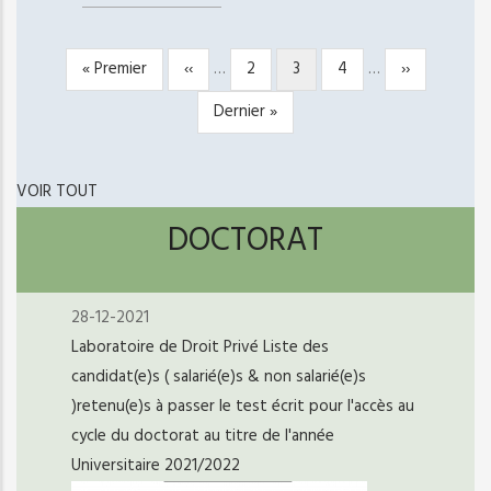
Première
« Premier
Page
‹‹
…
Page
2
Page
3
Page
4
…
Page
››
PAGINATION
page
précédente
courante
suivante
Dernière
Dernier »
page
VOIR TOUT
DOCTORAT
28-12-2021
Laboratoire de Droit Privé Liste des
candidat(e)s ( salarié(e)s & non salarié(e)s
)retenu(e)s à passer le test écrit pour l'accès au
cycle du doctorat au titre de l'année
Universitaire 2021/2022