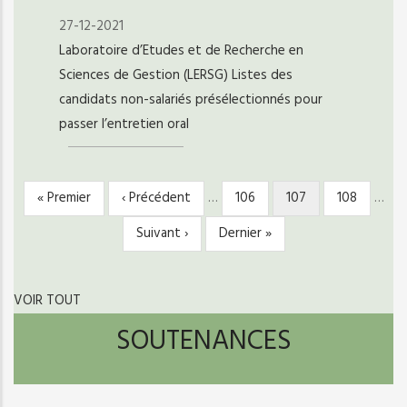
27-12-2021
Laboratoire d’Etudes et de Recherche en
Sciences de Gestion (LERSG) Listes des
candidats non-salariés présélectionnés pour
passer l’entretien oral
Première
« Premier
Page
‹ Précédent
…
Page
106
Page
107
Page
108
…
PAGINATION
page
précédente
courante
Page
Suivant ›
Dernière
Dernier »
suivante
page
VOIR TOUT
SOUTENANCES