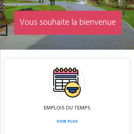
V
o
u
s
s
o
u
h
a
i
t
e
l
a
b
i
e
n
v
e
n
u
e
EMPLOIS DU TEMPS
VOIR PLUS