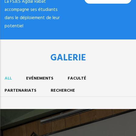
La FSJES Agdal Rabat
accompagne ses étudiants
dans le déploiement de leur
potentiel
GALERIE
ALL
EVÉNEMENTS
FACULTÉ
PARTENARIATS
RECHERCHE