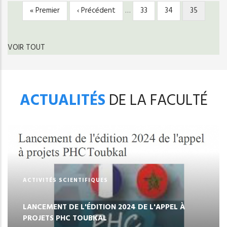
Première
« Premier
Page
‹ Précédent
…
Page
33
Page
34
Page
35
PAGINATION
page
précédente
courante
VOIR TOUT
ACTUALITÉS
DE LA FACULTÉ
ACTIVITÉS SCIENTIFIQUES
LANCEMENT DE L'ÉDITION 2024 DE L'APPEL À
PROJETS PHC TOUBKAL