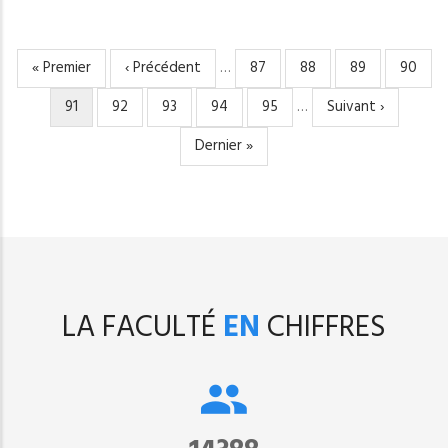
Première
« Premier
Page
‹ Précédent
…
Page
87
Page
88
Page
89
Page
90
PAGINATION
page
précédente
Page
91
Page
92
Page
93
Page
94
Page
95
…
Page
Suivant ›
courante
suivante
Dernière
Dernier »
page
LA FACULTÉ
EN
CHIFFRES