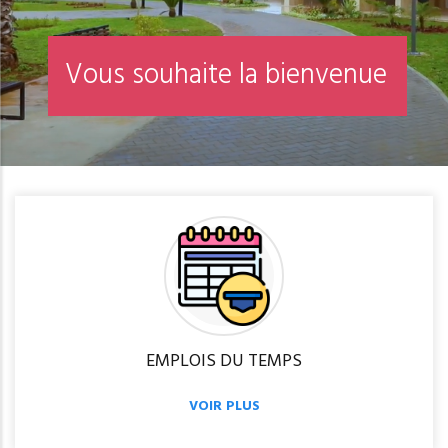
V
o
u
s
s
o
u
h
a
i
t
e
l
a
b
i
e
n
v
e
n
u
e
EMPLOIS DU TEMPS
VOIR PLUS