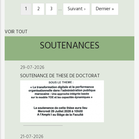
Page
1
Page
2
Page
3
…
Page
Suivant ›
Dernière
Dernier »
PAGINATION
courante
suivante
page
VOIR TOUT
SOUTENANCES
29-07-2026
SOUTENANCE DE THESE DE DOCTORAT
21-07-2026