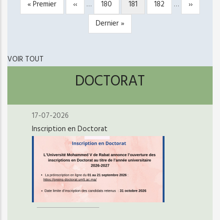
Première
« Premier
Page
‹‹
…
Page
180
Page
181
Page
182
…
Page
››
PAGINATION
page
précédente
courante
suivante
Dernière
Dernier »
page
VOIR TOUT
DOCTORAT
17-07-2026
Inscription en Doctorat